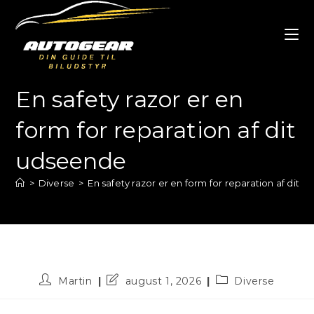
Skip
to
content
En safety razor er en
form for reparation af dit
udseende
>
Diverse
>
En safety razor er en form for reparation af dit 
Post
Post
Post
Martin
august 1, 2026
Diverse
author:
last
category:
modified: