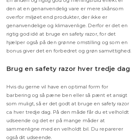
En anden og rigtig god og meningsfuld effekt er
den at en genanvendelig vare er mere skånsom
overfor miljøet end produkter, der ikke er
genanvendelige og klimavenlige. Derfor er det en
rigtig god idé at bruge en safety razor, for det
hjælper også på den grønne omstilling og som en
bonus giver det en forbedret og grøn samvittighed.
Brug en safety razor hver tredje dag
Hvis du gerne vil have en optimal form for
barbering og så pæne ben eller så pænt et ansigt
som muligt, så er det godt at bruge en safety razor
ca hver tredje dag. På den måde får du et velholdt
udseende og det er på mange måder at
sammenligne med en velholdt bil. Du reparerer
også dit udseende.