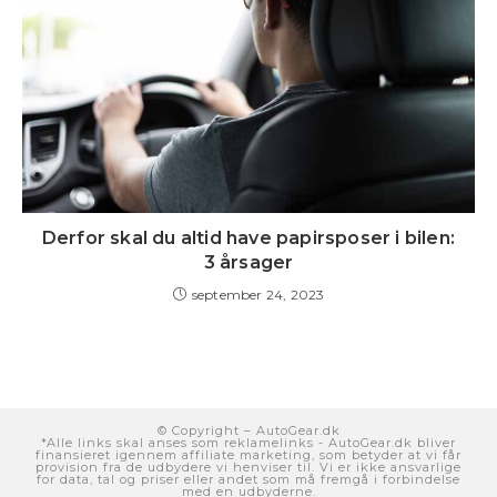
Derfor skal du altid have papirsposer i bilen:
3 årsager
september 24, 2023
© Copyright –
AutoGear.dk
*Alle links skal anses som reklamelinks - AutoGear.dk bliver
finansieret igennem affiliate marketing, som betyder at vi får
provision fra de udbydere vi henviser til. Vi er ikke ansvarlige
for data, tal og priser eller andet som må fremgå i forbindelse
med en udbyderne.