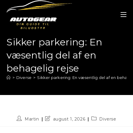
Skip
to
content
Sikker parkering: En
væsentlig del af en
behagelig rejse
>
Diverse
>
Sikker parkering: En væsentlig del af en behagel
Post
Post
Post
Martin
august 1, 2026
Diverse
author:
last
category:
modified: