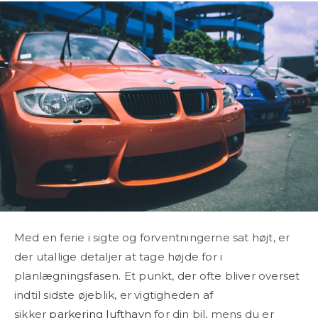
Med en ferie i sigte og forventningerne sat højt, er
der utallige detaljer at tage højde for i
planlægningsfasen. Et punkt, der ofte bliver overset
indtil sidste øjeblik, er vigtigheden af
sikker
parkering lufthavn
for din bil, mens du er