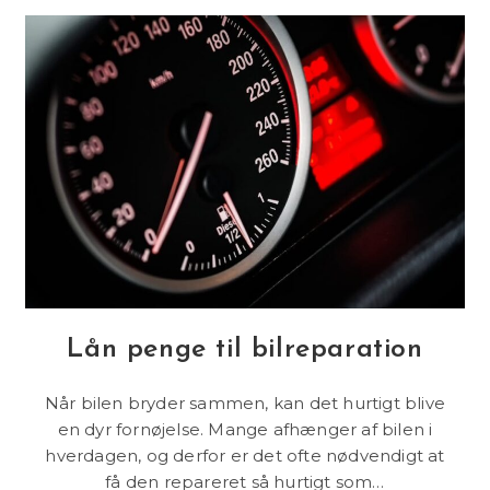
Pitten:
Strategier
Til
Succes
Ved
Racing
Lån penge til bilreparation
Når bilen bryder sammen, kan det hurtigt blive
en dyr fornøjelse. Mange afhænger af bilen i
hverdagen, og derfor er det ofte nødvendigt at
få den repareret så hurtigt som…