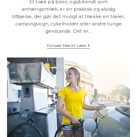
Et træk på bilen, også kendt som
anhængertræk, er en praktisk og alsidig
tilføjelse, der gør det muligt at trække en trailer,
campingvogn, cykelholder eller andre tunge
genstande. Det er…
Træk
Fortsæt Med At Læse
På
Bil:
En
Guide
Til
Funktionalitet
Og
Muligheder