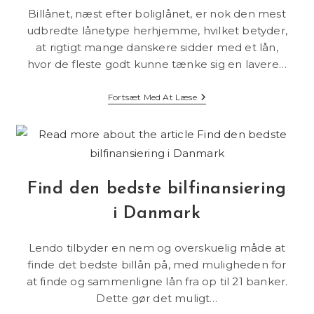
Billånet, næst efter boliglånet, er nok den mest
udbredte lånetype herhjemme, hvilket betyder,
at rigtigt mange danskere sidder med et lån,
hvor de fleste godt kunne tænke sig en lavere…
Refinansiering
Fortsæt Med At Læse
Af
Billån
–
Hvordan
Du
Får
Lavere
Find den bedste bilfinansiering
Rente
i Danmark
Lendo tilbyder en nem og overskuelig måde at
finde det bedste billån på, med muligheden for
at finde og sammenligne lån fra op til 21 banker.
Dette gør det muligt…