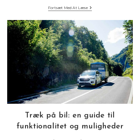
Find
Fortsæt Med At Læse
Den
Bedste
Bilfinansiering
I
Danmark
Træk på bil: en guide til
funktionalitet og muligheder