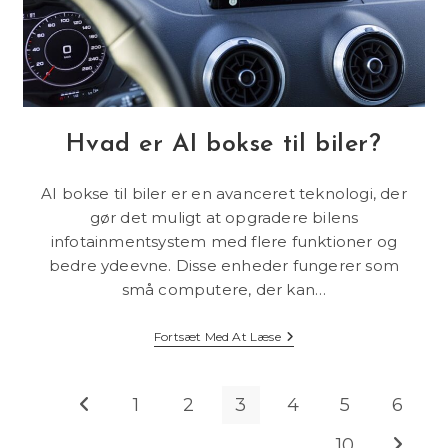
Hvad er AI bokse til biler?
AI bokse til biler er en avanceret teknologi, der
gør det muligt at opgradere bilens
infotainmentsystem med flere funktioner og
bedre ydeevne. Disse enheder fungerer som
små computere, der kan…
Hvad
Fortsæt Med At Læse
Er
AI
Bokse
Til
1
2
3
4
5
6
Go to the previous page
Biler?
…
10
Go to t